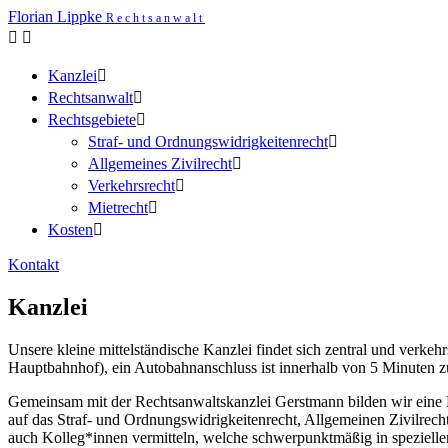
Florian Lippke
Rechtsanwalt
Kanzlei
Rechtsanwalt
Rechtsgebiete
Straf- und Ordnungs­widrigkeitenrech­t
Allgemeines Zivilrecht
Verkehrsrecht
Mietrecht
Kosten
Kontakt
Kanzlei
Unsere kleine mittelständische Kanzlei findet sich zentral und verke
Hauptbahnhof), ein Autobahnanschluss ist innerhalb von 5 Minuten zu
Gemeinsam mit der Rechtsanwaltskanzlei Gerstmann bilden wir eine Bü
auf das Straf- und Ordnungswidrigkeitenrecht, Allgemeinen Zivilrech
auch Kolleg*innen vermitteln, welche schwerpunktmäßig in speziellen